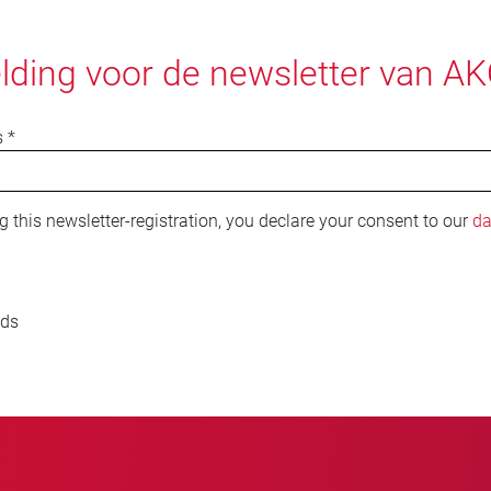
ding voor de newsletter van A
s
*
 this newsletter-registration, you declare your consent to our
da
lds