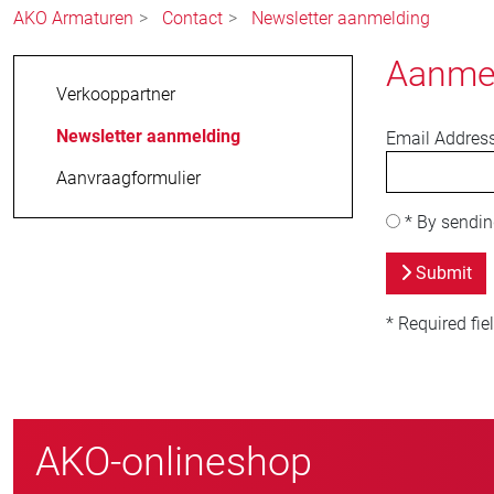
AKO Armaturen
Contact
Newsletter aanmelding
Aanmel
Verkooppartner
Newsletter aanmelding
Email Addres
Aanvraagformulier
*
By sending
Submit
* Required fie
AKO-onlineshop