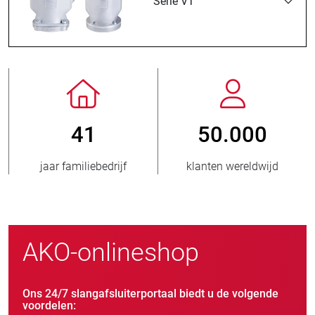
Serie VT
800
> 3.500.00
jd
nieuwe klanten/jaar
verkochte eenheden
AKO-onlineshop
Ons 24/7 slangafsluiterportaal biedt u de volgende
voordelen: