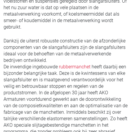
vloeistoffen en suspensies geregeld door slangafsluiters. Of
het nu zuur water is dat op vele plaatsen in de
metaalverwerking voorkomt, of koelsmeermiddel dat als
smeer- of koudemiddel in de metaalverwerking wordt
gebruikt.
Dankzij de uiterst robuuste constructie van de afzonderlijke
componenten van de slangafsluiters zijn de slangafsluiters
ideaal voor de behoeften van de metaalverwerkende
bedrijven ontwikkeld.
De inwendige ingebouwde
rubbermanchet
heeft daarbij een
bijzonder belangrijke taak. Deze is de kwintessens van elke
slangafsluiter en is maatgevend verantwoordelijk voor het
veilig en betrouwbaar stoppen en regelen van de
productstromen. In de afgelopen 30 jaar heeft AKO
Armaturen voortdurend gewerkt aan de doorontwikkeling
van de composietkwaliteiten en aan de optimalisatie van de
fabricage van de manchetten. Inmiddels beschikt zij over
talrijke verschillende elastomeren samenstellingen. Zo heeft
AKO speciale slijtagebestendige manchetten in het
programma, die zonder probleem ook bij zeer abrasief