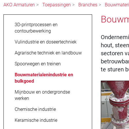
AKO Armaturen
Toepassingen
Branches
Bouwmateria
Bouwma
3D-printprocessen en
contourbewerking
Ondernemin
Vulindustrie en doseertechniek
hout, stee
sectoren v
Agrarische techniek en landbouw
betrouwbare
Spoorwegen en treinen
te sturen 
Bouwmaterialenindustrie en
bulkgoed
Mijnbouw en ondergrondse
werken
Chemische industrie
Keramische industrie