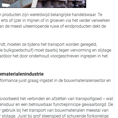
 producten zijn wereldwijd belangrijke handelswaar. Te
rts of ijzer in mijnen of in groeven via het verder verwerken
n van de meest uiteenlopende ruwe of eindproducten dekt de
.
dt, moeten ze tijdens het transport worden geregeld,
e bulkgoedschuif) moet daarbij tegen vervorming en slijtage
aardoor het door onderhoud voorgeschreven ingrepen in het
wmaterialenindustrie
ormance juist graag ingezet in de bouwmaterialensector en
ijvoorbeeld het verbinden en afzetten van transportgoed – wat
evensduur en een betrouwbaar functieprincipe gewaarborgd. De
r gebruik bij het transport van bouwmaterialen meestal van
lijtage. Juist bij grof steengoed of schurende fijnkorrelige