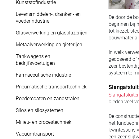
Kunststofindustrie
Levensmiddelen-, dranken- en
De door de bo
voederindustrie
beginnen bij h
tot kiezel, st
Glasverwerking en glasblazerijen
bouwmateriale
Metaalverwerking en gieterijen
In welk verwe
Tankwagens en
gedoseerd of 
bedrijfsvoertuigen
zeer bestendi
systeem te mi
Farmaceutische industrie
Pneumatische transporttechniek
Slangafslui
Slangafsluiter
Poedercoaten en zandstralen
bieden veel vo
Silo's en silosystemen
De constructi
Milieu- en procestechniek
het functiepr
kwintessens v
Vacuümtransport
een zeer slijt