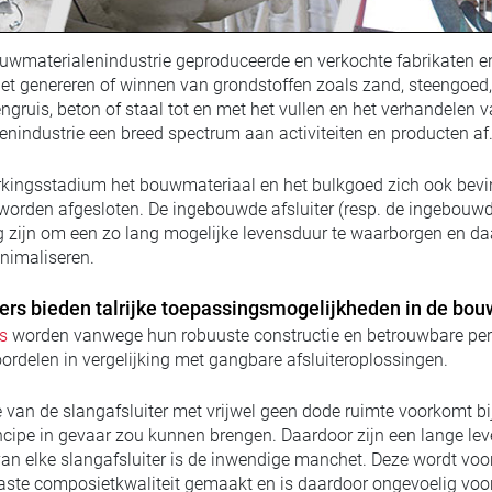
uwmaterialenindustrie geproduceerde en verkochte fabrikaten en
et genereren of winnen van grondstoffen zoals zand, steengoed, e
eengruis, beton of staal tot en met het vullen en het verhandele
nindustrie een breed spectrum aan activiteiten en producten af
rkingsstadium het bouwmateriaal en het bulkgoed zich ook bevin
worden afgesloten. De ingebouwde afsluiter (resp. de ingebouwd
g zijn om een zo lang mogelijke levensduur te waarborgen en d
nimaliseren.
ters bieden talrijke toepassingsmogelijkheden in de bou
s
worden vanwege hun robuuste constructie en betrouwbare perf
ordelen in vergelijking met gangbare afsluiteroplossingen.
e van de slangafsluiter met vrijwel geen dode ruimte voorkomt b
incipe in gevaar zou kunnen brengen. Daardoor zijn een lange l
an elke slangafsluiter is de inwendige manchet. Deze wordt voo
vaste composietkwaliteit gemaakt en is daardoor ongevoelig voor s