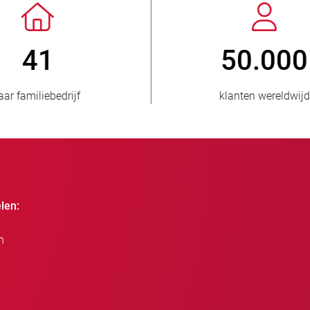
3.500.000
150
verkochte eenheden
landen bevoorra
len:
n