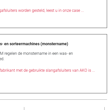
fsluiters worden gesteld, leest u in onze case ...
was- en sorteermachines (monstername)
e VM regelen de monstername in een was- en
ed.
fabrikant met de gebruikte slangafsluiters van AKO is ...