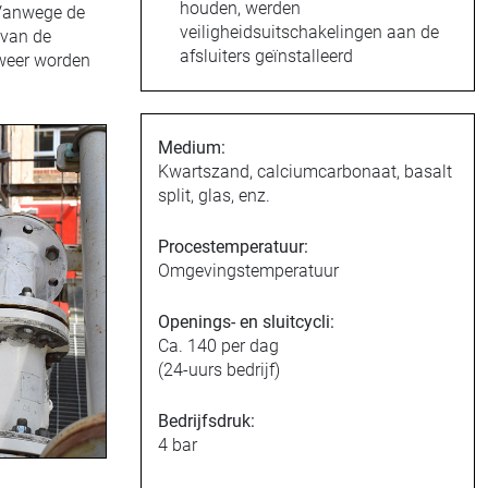
houden, werden
 Vanwege de
veiligheidsuitschakelingen aan de
 van de
afsluiters geïnstalleerd
 weer worden
Medium:
Kwartszand, calciumcarbonaat, basalt
split, glas, enz.
Procestemperatuur:
Omgevingstemperatuur
Openings- en sluitcycli:
Ca. 140 per dag
(24-uurs bedrijf)
Bedrijfsdruk:
4 bar