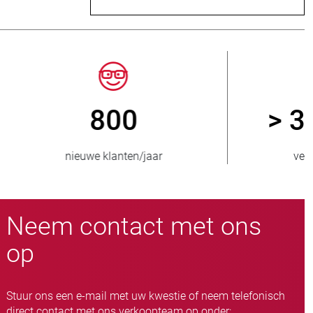
> 15.000
ad
slangafsluiteruitvoeringen
Neem contact met ons
op
Stuur ons een e-mail met uw kwestie of neem telefonisch
direct contact met ons verkoopteam op onder: