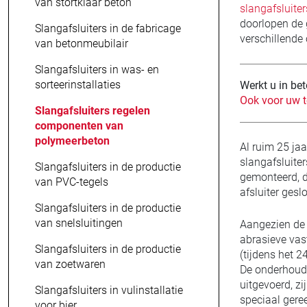
van stortklaar beton
slangafsluiter
doorlopen de g
Slangafsluiters in de fabricage
verschillende 
van betonmeubilair
Slangafsluiters in was- en
sorteerinstallaties
Werkt u in be
Ook voor uw t
Slangafsluiters regelen
componenten van
polymeerbeton
Al ruim 25 ja
slangafsluiter
Slangafsluiters in de productie
gemonteerd, di
van PVC-tegels
afsluiter ges
Slangafsluiters in de productie
van snelsluitingen
Aangezien de 
abrasieve vas
Slangafsluiters in de productie
(tijdens het 2
van zoetwaren
De onderhoud
uitgevoerd, zi
Slangafsluiters in vulinstallatie
speciaal geree
voor bier