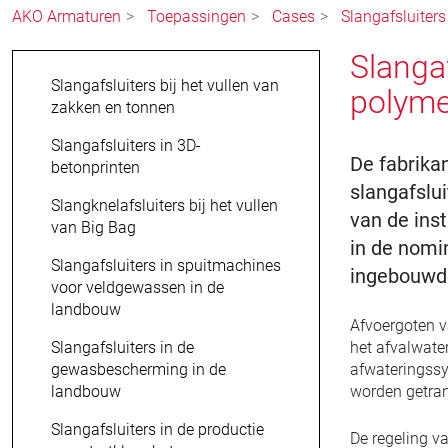
AKO Armaturen
Toepassingen
Cases
Slangafsluiter
Slanga
Slangafsluiters bij het vullen van
polyme
zakken en tonnen
Slangafsluiters in 3D-
De fabrika
betonprinten
slangafslu
Slangknelafsluiters bij het vullen
van de ins
van Big Bag
in de nomi
Slangafsluiters in spuitmachines
ingebouwde 
voor veldgewassen in de
landbouw
Afvoergoten v
Slangafsluiters in de
het afvalwate
gewasbescherming in de
afwateringssy
landbouw
worden getran
Slangafsluiters in de productie
De regeling v