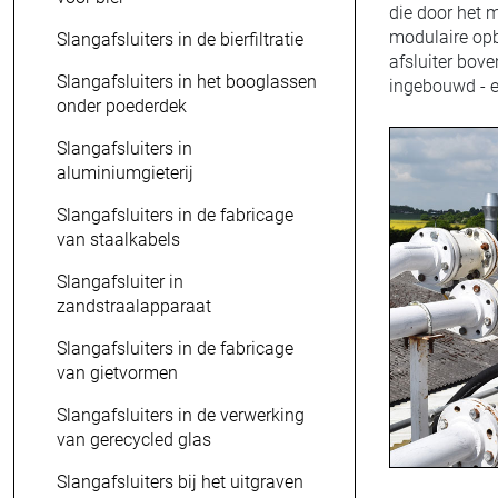
die door het 
modulaire opb
Slangafsluiters in de bierfiltratie
afsluiter bov
Slangafsluiters in het booglassen
ingebouwd - e
onder poederdek
Slangafsluiters in
aluminiumgieterij
Slangafsluiters in de fabricage
van staalkabels
Slangafsluiter in
zandstraalapparaat
Slangafsluiters in de fabricage
van gietvormen
Slangafsluiters in de verwerking
van gerecycled glas
Slangafsluiters bij het uitgraven