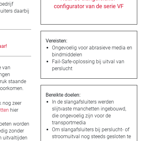
edrijf
configurator van de serie VF
uiters daarbij
Vereisten:
ar!
Ongevoelig voor abrasieve media en
bindmiddelen
Fail-Safe-oplossing bij uitval van
e van
perslucht
ingen
druk staande
 voorkomen.
Bereikte doelen:
In de slangafsluiters werden
k nog zeer
slijtvaste manchetten ingebouwd,
tten
hier
die ongevoelig zijn voor de
transportmedia
oeten worden
Om slangafsluiters bij perslucht- of
edig zonder
stroomuitval nog steeds gesloten te
 uitvaltijden