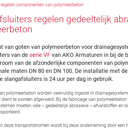
s regelen componenten van polymeerbeton
fsluiters regelen gedeeltelijk 
erbeton
nt van goten van polymeerbeton voor drainagesys
iters van de
serie VF
van AKO Armaturen in bij de b
troom van de afzonderlijke componenten van poly
nale maten DN 80 en DN 100. De installatie met de
slangafsluiters is 24 uur per dag in gebruik.
an polymeerbeton worden veelvuldig ingezet in drainagesystem
r dient te worden afgevoerd. Bij de fabricage van polymeerbeton
stemen moeten vele – gedeeltelijk abrasieve – afvalstoffen en 
sporteerd.
an deze transportstromen wordt bij deze onderneming door een h