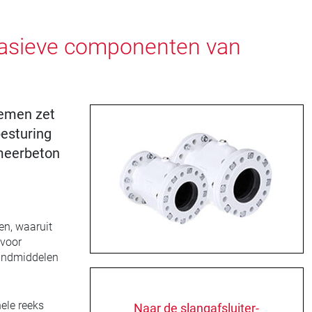
abrasieve componenten van
temen zet
esturing
meerbeton
en, waaruit
 voor
bindmiddelen
ele reeks
Naar de slangafsluiter-