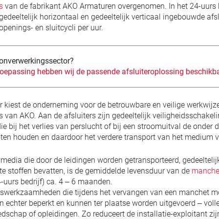
s
van de fabrikant AKO Armaturen overgenomen. In het 24-uurs b
edeeltelijk horizontaal en gedeeltelijk verticaal ingebouwde afsl
openings- en sluitcycli per uur.
tonverwerkingssector?
oepassing hebben wij de passende afsluiteroplossing beschikba
ar kiest de onderneming voor de betrouwbare en veilige werkwijz
s van AKO. Aan de afsluiters zijn gedeeltelijk veiligheidsschakel
e bij het verlies van perslucht of bij een stroomuitval de onder 
loten houden en daardoor het verdere transport van het medium
media die door de leidingen worden getransporteerd, gedeeltelij
te stoffen bevatten, is de gemiddelde levensduur van de
manche
4-uurs bedrijf) ca. 4 – 6 maanden.
swerkzaamheden die tijdens het vervangen van een manchet m
jn echter beperkt en kunnen ter plaatse worden uitgevoerd – voll
dschap of opleidingen. Zo reduceert de installatie-exploitant zijn