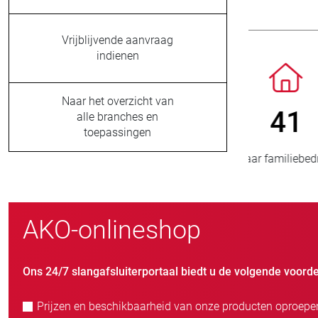
Vrijblijvende aanvraag
indienen
Naar het overzicht van
800
> 
alle branches en
toepassingen
nieuwe klanten/jaar
AKO-onlineshop
Ons 24/7 slangafsluiterportaal biedt u de volgende voorde
Prijzen en beschikbaarheid van onze producten oproepe