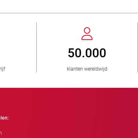
3.500.000
150
verkochte eenheden
landen bevoorra
len:
n