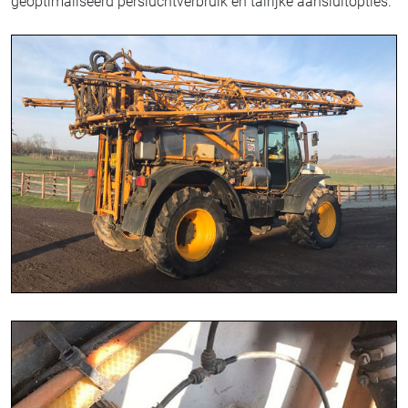
geoptimaliseerd persluchtverbruik en talrijke aansluitopties.