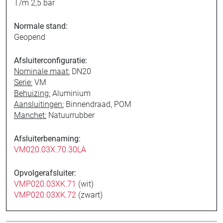
T/m 2,5 bar
Normale stand:
Geopend
Afsluiterconfiguratie:
Nominale maat:
DN20
Serie:
VM
Behuizing:
Aluminium
Aansluitingen:
Binnendraad, POM
Manchet:
Natuurrubber
Afsluiterbenaming:
VM020.03X.70.30LA
Opvolgerafsluiter:
VMP020.03XK.71
(wit)
VMP020.03XK.72
(zwart)