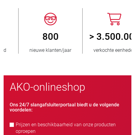
800
> 3.500.000
nieuwe klanten/jaar
verkochte eenheden
AKO-onlineshop
Ons 24/7 slangafsluiterportaal biedt u de volgende
voordelen:
Prijzen en beschikbaarheid van onze producten
oproepen