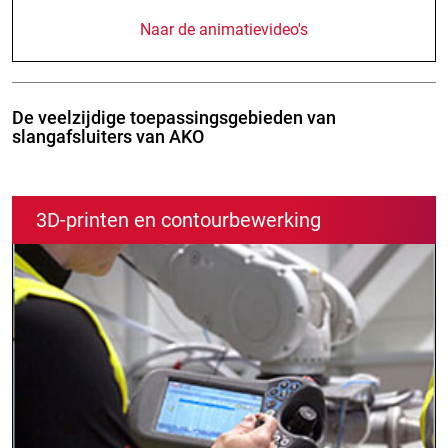
Naar de animatievideo's
De veelzijdige toepassingsgebieden van
slangafsluiters van AKO
3D-printen en contourbewerking