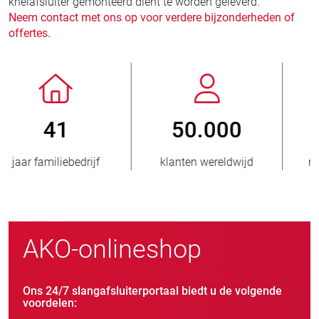
knelafsluiter gemonteerd dient te worden geleverd.
Neem contact met ons op voor verdere bijzonderheden of
offertes.
800
> 3.500.000
d
nieuwe klanten/jaar
verkochte eenheden
AKO-onlineshop
Ons 24/7 slangafsluiterportaal biedt u de volgende
voordelen: