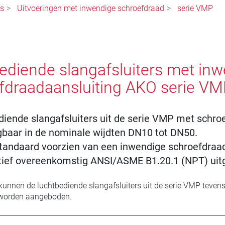
rs
Uitvoeringen met inwendige schroefdraad
serie VMP
ediende slangafsluiters met in
fdraadaansluiting AKO serie V
diende slangafsluiters uit de serie VMP met schroe
ijgbaar in de nominale wijdten DN10 tot DN50.
standaard voorzien van een inwendige schroefdraa
atief overeenkomstig ANSI/ASME B1.20.1 (NPT) ui
unnen de luchtbediende slangafsluiters uit de serie VMP tevens 
worden aangeboden.