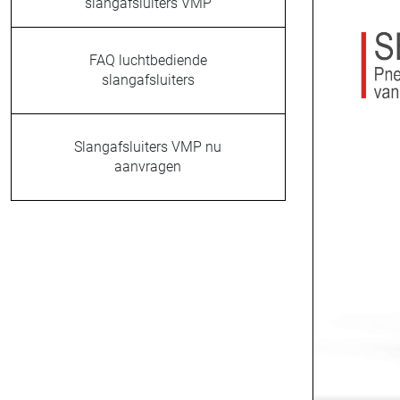
slangafsluiters VMP
FAQ luchtbediende
slangafsluiters
Slangafsluiters VMP nu
aanvragen