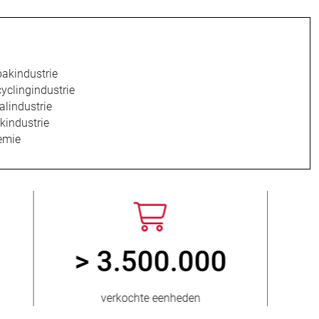
akindustrie
yclingindustrie
alindustrie
kindustrie
emie
> 15.000
ad
slangafsluiteruitvoeringen