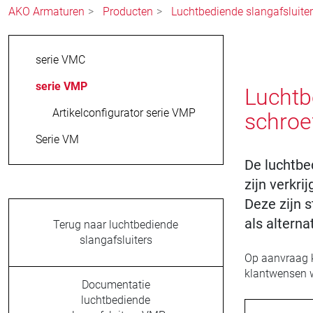
AKO Armaturen
Producten
Luchtbediende slangafsluite
serie VMC
serie VMP
Luchtb
Artikelconfigurator serie VMP
schroe
Serie VM
De luchtbe
zijn verkr
Deze zijn 
als altern
Terug naar luchtbediende
slangafsluiters
Op aanvraag k
klantwensen 
Documentatie
luchtbediende