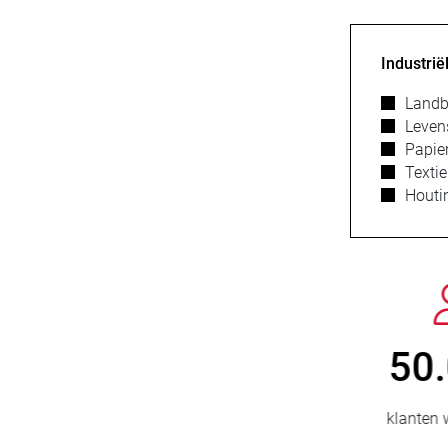
Industri
Land
Leven
Papier
Textie
Houti
800
> 
nieuwe klanten/jaar