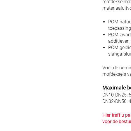
mofdekselmate
materiaaluitv
POM natuur
toepassing
POM zwart 
additieven
POM geleid
slangafslui
Voor de nomin
mofdeksels van
Maximale be
DN10-DN25:
6
DN32-DN50: 4
Hier treft u 
voor de bestur