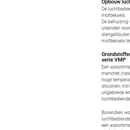
Opbouw luch
De luchtbedie
mofdeksels.
De behuizing 
uiteinden wor
slangafsluiter
mofdeksels te
Grondstoffe
serie VMP
Een assortime
manchet (natu
hoge temperat
siliconen, nitr
uitgebreide e
luchtbediende 
Bovendien wor
luchtbediende
een assortime