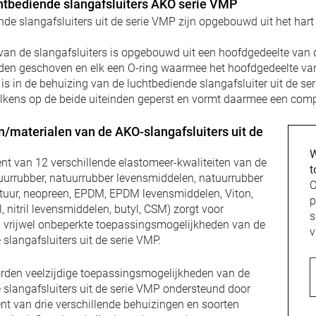
tbediende slangafsluiters AKO serie VMP
nde slangafsluiters uit de serie VMP zijn opgebouwd uit het hart
van de slangafsluiters is opgebouwd uit een hoofdgedeelte van 
den geschoven en elk een O-ring waarmee het hoofdgedeelte van
 is in de behuizing van de luchtbediende slangafsluiter uit de s
lkens op de beide uiteinden geperst en vormt daarmee een com
n/materialen van de AKO-slangafsluiters uit de
W
nt van 12 verschillende elastomeer-kwaliteiten van de
t
urrubber, natuurrubber levensmiddelen, natuurrubber
uur, neopreen, EPDM, EPDM levensmiddelen, Viton,
p
il, nitril levensmiddelen, butyl, CSM) zorgt voor
s
n vrijwel onbeperkte toepassingsmogelijkheden van de
v
slangafsluiters uit de serie VMP.
den veelzijdige toepassingsmogelijkheden van de
 slangafsluiters uit de serie VMP ondersteund door
nt van drie verschillende behuizingen en soorten