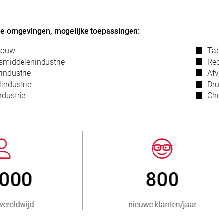
ële omgevingen, mogelijke toepassingen:
bouw
Tab
smiddelenindustrie
Rec
industrie
Afv
lindustrie
Dru
ndustrie
Ch
3.500.000
150
verkochte eenheden
landen bevoorra