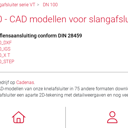
afsluiter serie VT
DN 100
 - CAD modellen voor slangafslu
lensaansluiting conform DIN 28459
0_DXF
0_IGS
0_X T
0_STEP
drijf op
Cadenas
.
AD-modellen van onze knelafsluiter in 75 andere formaten downl
lafsluiter een aparte 2D-tekening met detailweergaven en nog vee