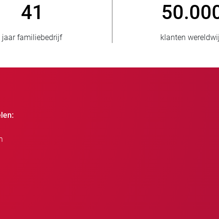
50.000
80
klanten wereldwijd
nieuwe klan
len:
n