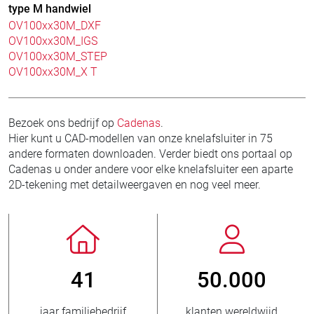
type M handwiel
OV100xx30M_DXF
OV100xx30M_IGS
OV100xx30M_STEP
OV100xx30M_X T
Bezoek ons bedrijf op
Cadenas
.
Hier kunt u CAD-modellen van onze knelafsluiter in 75
andere formaten downloaden. Verder biedt ons portaal op
Cadenas u onder andere voor elke knelafsluiter een aparte
2D-tekening met detailweergaven en nog veel meer.
50.000
800
> 
klanten wereldwijd
nieuwe klanten/jaar
verk