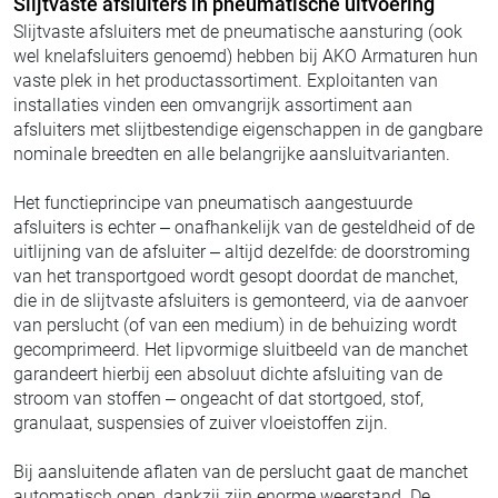
Slijtvaste afsluiters in pneumatische uitvoering
Slijtvaste afsluiters met de pneumatische aansturing (ook
wel knelafsluiters genoemd) hebben bij AKO Armaturen hun
vaste plek in het productassortiment. Exploitanten van
installaties vinden een omvangrijk assortiment aan
afsluiters met slijtbestendige eigenschappen in de gangbare
nominale breedten en alle belangrijke aansluitvarianten.
Het functieprincipe van pneumatisch aangestuurde
afsluiters is echter – onafhankelijk van de gesteldheid of de
uitlijning van de afsluiter – altijd dezelfde: de doorstroming
van het transportgoed wordt gesopt doordat de manchet,
die in de slijtvaste afsluiters is gemonteerd, via de aanvoer
van perslucht (of van een medium) in de behuizing wordt
gecomprimeerd. Het lipvormige sluitbeeld van de manchet
garandeert hierbij een absoluut dichte afsluiting van de
stroom van stoffen – ongeacht of dat stortgoed, stof,
granulaat, suspensies of zuiver vloeistoffen zijn.
Bij aansluitende aflaten van de perslucht gaat de manchet
automatisch open, dankzij zijn enorme weerstand. De