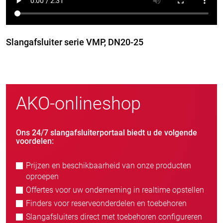
Slangafsluiter serie VMP, DN20-25
AKO-onlineshop
Ons 24/7 slangafsluiterportaal biedt u de volgende
voordelen:
Prijzen en beschikbaarheid van onze producten
oproepen
Offertes voor uw onderneming in realtime opstellen
Finders voor reserveonderdelen en toebehoren
Slangafsluiters direct met toebehoren configureren