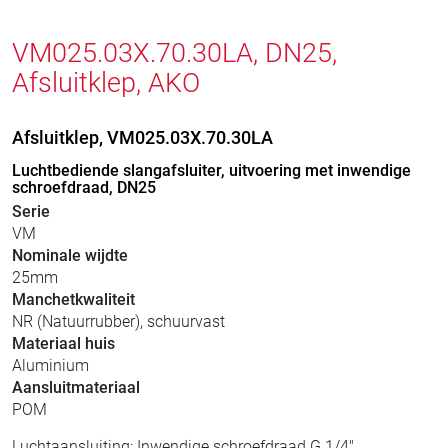
VM025.03X.70.30LA, DN25,
Afsluitklep, AKO
Afsluitklep, VM025.03X.70.30LA
Luchtbediende slangafsluiter, uitvoering met inwendige
schroefdraad, DN25
Serie
VM
Nominale wijdte
25mm
Manchetkwaliteit
NR (Natuurrubber), schuurvast
Materiaal huis
Aluminium
Aansluitmateriaal
POM
Luchtaansluiting: Inwendige schroefdraad G 1/4"