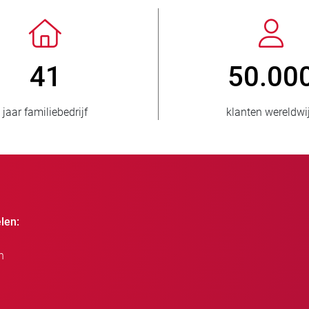
> 3.500.000
verkochte eenheden
landen
len:
n