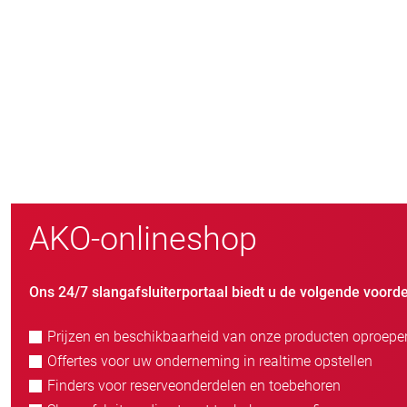
800
nieuwe klanten/jaar
AKO-onlineshop
Ons 24/7 slangafsluiterportaal biedt u de volgende voorde
Prijzen en beschikbaarheid van onze producten oproepe
Offertes voor uw onderneming in realtime opstellen
Finders voor reserveonderdelen en toebehoren