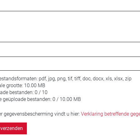
estandsformaten:
pdf, jpg, png, tif, tiff, doc, docx, xls, xlsx, zip
le grootte:
10.00 MB
oade bestanden:
0 / 10
e geüploade bestanden:
0 / 10.00 MB
er gegevensbescherming vindt u hier:
Verklaring betreffende ge
verzenden