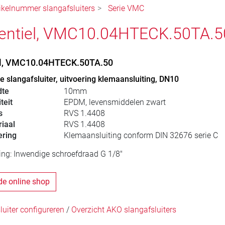
ikelnummer slangafsluiters
Serie VMC
entiel, VMC10.04HTECK.50TA.5
el, VMC10.04HTECK.50TA.50
 slangafsluiter, uitvoering klemaansluiting, DN10
dte
10mm
teit
EPDM, levensmiddelen zwart
s
RVS 1.4408
iaal
RVS 1.4408
ering
Klemaansluiting conform DIN 32676 serie C
ing: Inwendige schroefdraad G 1/8"
de online shop
uiter configureren
/
Overzicht AKO slangafsluiters