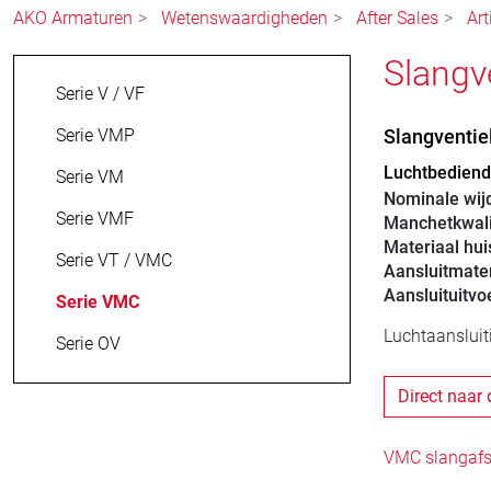
AKO Armaturen
Wetenswaardigheden
After Sales
Art
Slangv
Serie V / VF
Serie VMP
Slangventi
Luchtbediende
Serie VM
Nominale wij
Serie VMF
Manchetkwali
Materiaal hui
Serie VT / VMC
Aansluitmater
Aansluituitvo
Serie VMC
Luchtaansluit
Serie OV
Direct naar 
VMC slangafsl