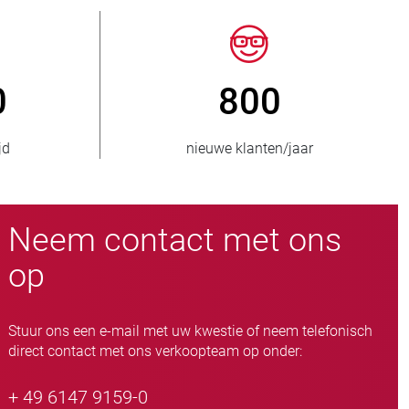
150
> 15.000
 bevoorraad
slangafsluiteruitvoeringen
Neem contact met ons
op
Stuur ons een e-mail met uw kwestie of neem telefonisch
direct contact met ons verkoopteam op onder:
+ 49 6147 9159-0