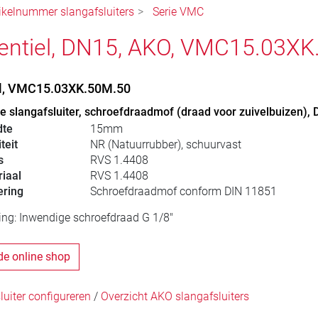
ikelnummer slangafsluiters
Serie VMC
entiel, DN15, AKO, VMC15.03X
el, VMC15.03XK.50M.50
 slangafsluiter, schroefdraadmof (draad voor zuivelbuizen),
dte
15mm
teit
NR (Natuurrubber), schuurvast
s
RVS 1.4408
iaal
RVS 1.4408
ering
Schroefdraadmof conform DIN 11851
ing: Inwendige schroefdraad G 1/8"
de online shop
uiter configureren
/
Overzicht AKO slangafsluiters