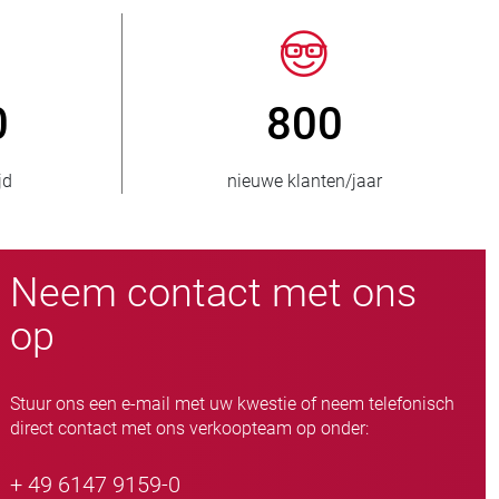
150
> 15.000
 bevoorraad
slangafsluiteruitvoeringen
Neem contact met ons
op
Stuur ons een e-mail met uw kwestie of neem telefonisch
direct contact met ons verkoopteam op onder:
+ 49 6147 9159-0