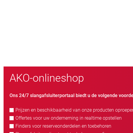
800
nieuwe klanten/jaar
AKO-onlineshop
Ons 24/7 slangafsluiterportaal biedt u de volgende voorde
Prijzen en beschikbaarheid van onze producten oproepe
Offertes voor uw onderneming in realtime opstellen
Finders voor reserveonderdelen en toebehoren