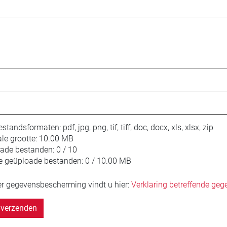
estandsformaten:
pdf, jpg, png, tif, tiff, doc, docx, xls, xlsx, zip
le grootte:
10.00 MB
oade bestanden:
0 / 10
e geüploade bestanden:
0 / 10.00 MB
er gegevensbescherming vindt u hier:
Verklaring betreffende ge
verzenden