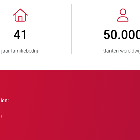
> 3.500.000
verkochte eenheden
landen
len:
n