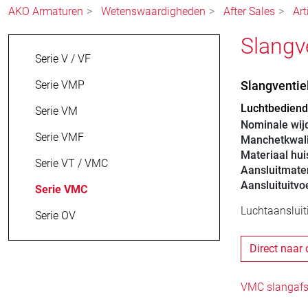
AKO Armaturen
Wetenswaardigheden
After Sales
Art
Slangv
Serie V / VF
Serie VMP
Slangventi
Luchtbediende
Serie VM
Nominale wij
Serie VMF
Manchetkwali
Materiaal hui
Serie VT / VMC
Aansluitmater
Aansluituitvo
Serie VMC
Luchtaansluit
Serie OV
Direct naar 
VMC slangafsl