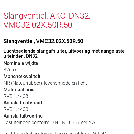
Slangventiel, AKO, DN32,
VMC32.02X.50R.50
Slangventiel, VMC32.02X.50R.50
Luchtbediende slangafsluiter, uitvoering met aangelaste
uiteinden, DN32
Nominale wijdte
32mm
Manchetkwaliteit
NR (Natuurrubber), levensmiddelen licht
Materiaal huis
RVS 1.4408
Aansluitmateriaal
RVS 1.4408
Aansluituitvoering
Lasuiteinden conform DIN EN 10357 serie A
Luchtaansluiting: Inwendige schroefdraad G 1/4"