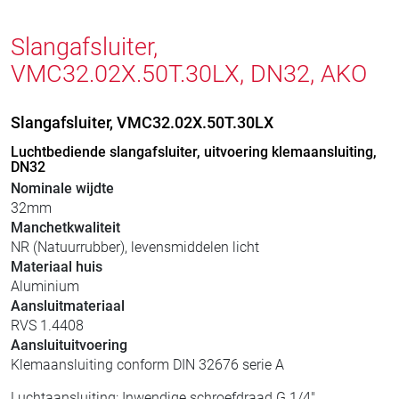
Slangafsluiter,
VMC32.02X.50T.30LX, DN32, AKO
Slangafsluiter, VMC32.02X.50T.30LX
Luchtbediende slangafsluiter, uitvoering klemaansluiting,
DN32
Nominale wijdte
32mm
Manchetkwaliteit
NR (Natuurrubber), levensmiddelen licht
Materiaal huis
Aluminium
Aansluitmateriaal
RVS 1.4408
Aansluituitvoering
Klemaansluiting conform DIN 32676 serie A
Luchtaansluiting: Inwendige schroefdraad G 1/4"