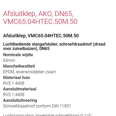
Afsluitklep, AKO, DN65,
VMC65.04HTEC.50M.50
Afsluitklep, VMC65.04HTEC.50M.50
Luchtbediende slangafsluiter, schroefdraadmof (draad
voor zuivelbuizen), DN65
Nominale wijdte
65mm
Manchetkwaliteit
EPDM, levensmiddelen zwart
Materiaal huis
RVS 1.4408
Aansluitmateriaal
RVS 1.4408
Aansluituitvoering
Schroefdraadmof conform DIN 11851
Luchtaansluiting: Inwendige schroefdraad G 1/4"