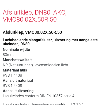
Afsluitklep, DN80, AKO,
VMC80.02X.50R.50
Afsluitklep, VMC80.02X.50R.50
Luchtbediende slangafsluiter, uitvoering met aangelaste
uiteinden, DN80
Nominale wijdte
80mm
Manchetkwaliteit
NR (Natuurrubber), levensmiddelen licht
Materiaal huis
RVS 1.4408
Aansluitmateriaal
RVS 1.4408
Aansluituitvoering
Lasuiteinden conform DIN EN 10357 serie A
Luchtaansluiting: Inwendige schroefdraad G 1/4"