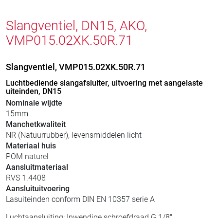
Slangventiel, DN15, AKO,
VMP015.02XK.50R.71
Slangventiel, VMP015.02XK.50R.71
Luchtbediende slangafsluiter, uitvoering met aangelaste
uiteinden, DN15
Nominale wijdte
15mm
Manchetkwaliteit
NR (Natuurrubber), levensmiddelen licht
Materiaal huis
POM naturel
Aansluitmateriaal
RVS 1.4408
Aansluituitvoering
Lasuiteinden conform DIN EN 10357 serie A
Luchtaansluiting: Inwendige schroefdraad G 1/8"