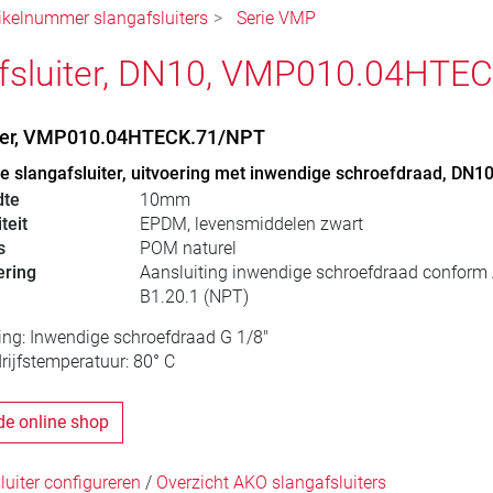
ikelnummer slangafsluiters
Serie VMP
fsluiter, DN10, VMP010.04HTE
iter, VMP010.04HTECK.71/NPT
 slangafsluiter, uitvoering met inwendige schroefdraad, DN1
dte
10mm
teit
EPDM, levensmiddelen zwart
s
POM naturel
ering
Aansluiting inwendige schroefdraad confor
B1.20.1 (NPT)
ing: Inwendige schroefdraad G 1/8"
ijfstemperatuur: 80° C
de online shop
uiter configureren
/
Overzicht AKO slangafsluiters