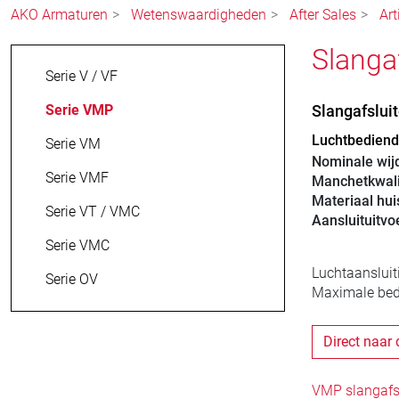
AKO Armaturen
Wetenswaardigheden
After Sales
Art
Slanga
Serie V / VF
Serie VMP
Slangafslu
Luchtbediende
Serie VM
Nominale wij
Serie VMF
Manchetkwali
Materiaal hui
Serie VT / VMC
Aansluituitvo
Serie VMC
Luchtaansluit
Serie OV
Maximale bedr
Direct naar 
VMP slangafsl