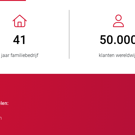
> 3.500.000
1
verkochte eenheden
landen 
len:
n