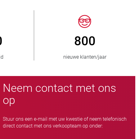
50
> 15.000
bevoorraad
slangafsluiteruitvoeringen
Neem contact met ons
op
Stuur ons een e-mail met uw kwestie of neem telefonisch
direct contact met ons verkoopteam op onder: