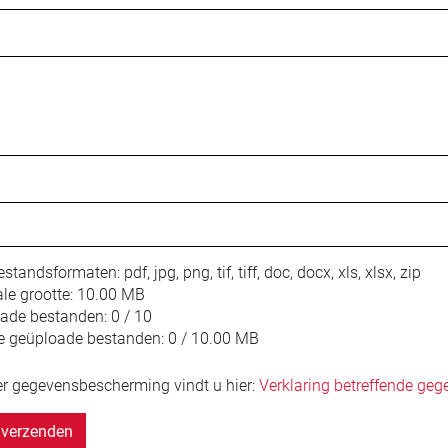
estandsformaten:
pdf, jpg, png, tif, tiff, doc, docx, xls, xlsx, zip
le grootte:
10.00 MB
oade bestanden:
0 / 10
e geüploade bestanden:
0 / 10.00 MB
er gegevensbescherming vindt u hier:
Verklaring betreffende ge
verzenden