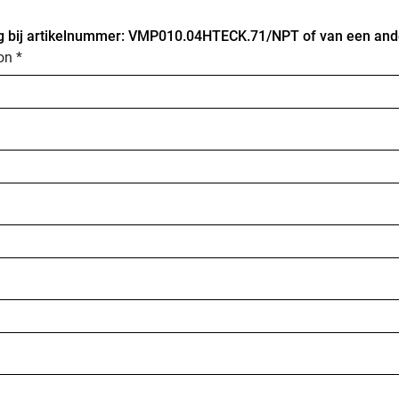
g bij artikelnummer: VMP010.04HTECK.71/NPT of van een ander
on *