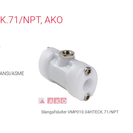
CK.71/NPT, AKO
0
m ANSI/ASME
Slangafsluiter VMP010.04HTECK.71/NPT