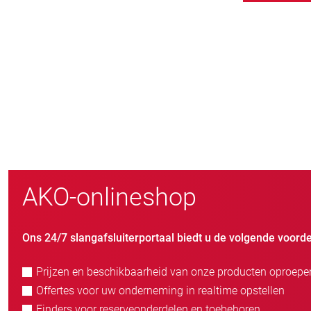
800
nieuwe klanten/jaar
AKO-onlineshop
Ons 24/7 slangafsluiterportaal biedt u de volgende voorde
Prijzen en beschikbaarheid van onze producten oproepe
Offertes voor uw onderneming in realtime opstellen
Finders voor reserveonderdelen en toebehoren