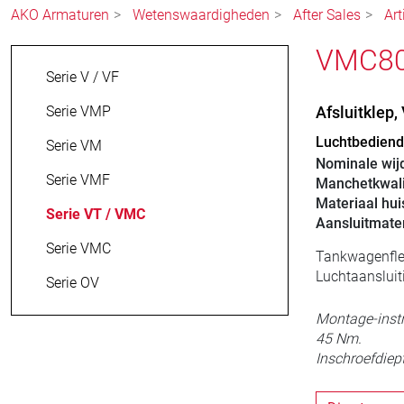
AKO Armaturen
Wetenswaardigheden
After Sales
Art
VMC80.
Serie V / VF
Serie VMP
Afsluitklep
Luchtbediende
Serie VM
Nominale wij
Serie VMF
Manchetkwali
Materiaal hui
Serie VT / VMC
Aansluitmater
Serie VMC
Tankwagenfle
Luchtaansluit
Serie OV
Montage-instr
45 Nm.
Inschroefdiept