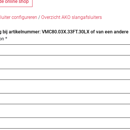
de online shop
uiter configureren
/
Overzicht AKO slangafsluiters
 bij artikelnummer: VMC80.03X.33FT.30LX of van een andere a
on *