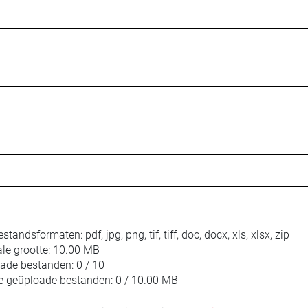
estandsformaten:
pdf, jpg, png, tif, tiff, doc, docx, xls, xlsx, zip
le grootte:
10.00 MB
oade bestanden:
0 / 10
e geüploade bestanden:
0 / 10.00 MB