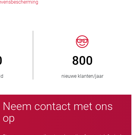
gevensbescherming
50
> 15.000
bevoorraad
slangafsluiteruitvoeringen
Neem contact met ons
op