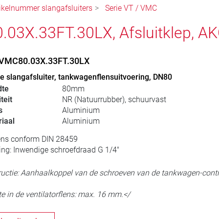
ikelnummer slangafsluiters
Serie VT / VMC
03X.33FT.30LX, Afsluitklep, A
, VMC80.03X.33FT.30LX
 slangafsluiter, tankwagenflensuitvoering, DN80
dte
80mm
teit
NR (Natuurrubber), schuurvast
s
Aluminium
iaal
Aluminium
ns conform DIN 28459
ing: Inwendige schroefdraad G 1/4"
uctie: Aanhaalkoppel van de schroeven van de tankwagen-contr
e in de ventilatorflens: max. 16 mm.</