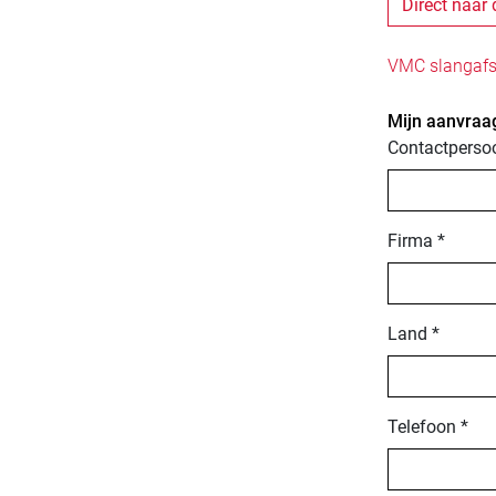
Direct naar 
VMC slangafsl
Mijn aanvraag
Contactperso
Firma *
Land *
Telefoon *