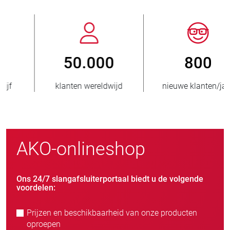
800
> 3.500.000
nieuwe klanten/jaar
verkochte eenheden
AKO-onlineshop
Ons 24/7 slangafsluiterportaal biedt u de volgende
voordelen:
Prijzen en beschikbaarheid van onze producten
oproepen