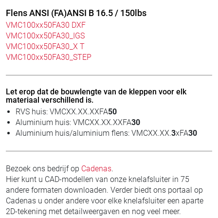
Flens ANSI (FA)ANSI B 16.5 / 150lbs
VMC100xx50FA30 DXF
VMC100xx50FA30_IGS
VMC100xx50FA30_X T
VMC100xx50FA30_STEP
Let erop dat de bouwlengte van de kleppen voor elk
materiaal verschillend is.
RVS huis: VMCXX.XX.XXFA
50
Aluminium huis: VMCXX.XX.XXFA
30
Aluminium huis/aluminium flens: VMCXX.XX.
3
xFA
30
Bezoek ons bedrijf op
Cadenas
.
Hier kunt u CAD-modellen van onze knelafsluiter in 75
andere formaten downloaden. Verder biedt ons portaal op
Cadenas u onder andere voor elke knelafsluiter een aparte
2D-tekening met detailweergaven en nog veel meer.