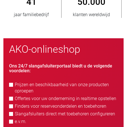
0
800
> 3.500.0
dwijd
nieuwe klanten/jaar
verkochte eenhed
AKO-onlineshop
Ons 24/7 slangafsluiterportaal biedt u de volgende
voordelen:
Prijzen en beschikbaarheid van onze producten
oproepen
Offertes voor uw onderneming in realtime opstellen
Finders voor reserveonderdelen en toebehoren
Slangafsluiters direct met toebehoren configureren
e.v.m.