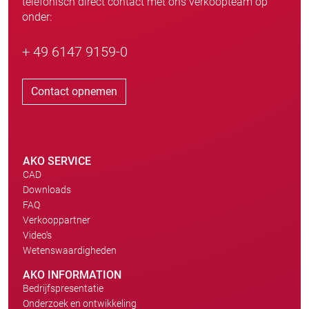
telefonisch direct contact met ons verkoopteam op
onder:
+ 49 6147 9159-0
Contact opnemen
AKO SERVICE
CAD
Downloads
FAQ
Verkooppartner
Video's
Wetenswaardigheden
AKO INFORMATION
Bedrijfspresentatie
Onderzoek en ontwikkeling