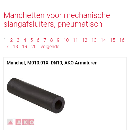
Manchetten voor mechanische
slangafsluiters, pneumatisch
1
2
3
4
5
6
7
8
9
10
11
12
13
14
15
16
17
18
19
20
volgende
Manchet, M010.01X, DN10, AKO Armaturen