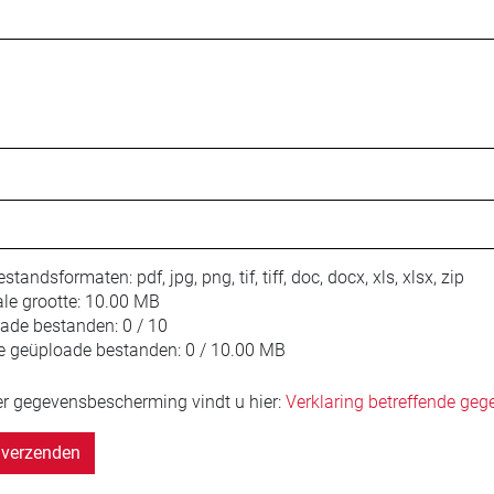
estandsformaten:
pdf, jpg, png, tif, tiff, doc, docx, xls, xlsx, zip
le grootte:
10.00 MB
oade bestanden:
0 / 10
e geüploade bestanden:
0 / 10.00 MB
er gegevensbescherming vindt u hier:
Verklaring betreffende ge
verzenden