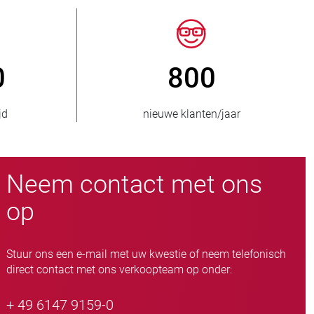
50
> 15.000
voorraad
slangafsluiteruitvoeringen
Neem contact met ons
op
Stuur ons een e-mail met uw kwestie of neem telefonisch
direct contact met ons verkoopteam op onder:
+ 49 6147 9159-0