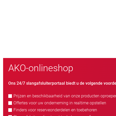
800
nieuwe klanten/jaar
AKO-onlineshop
Ons 24/7 slangafsluiterportaal biedt u de volgende voorde
Prijzen en beschikbaarheid van onze producten oproepe
Offertes voor uw onderneming in realtime opstellen
Finders voor reserveonderdelen en toebehoren