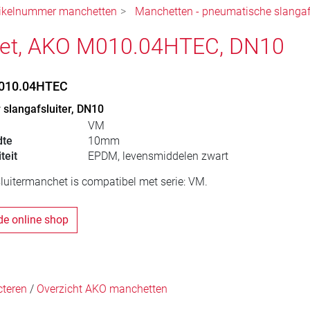
tikelnummer manchetten
Manchetten - pneumatische slangafs
et, AKO M010.04HTEC, DN10
010.04HTEC
slangafsluiter, DN10
VM
dte
10mm
teit
EPDM, levensmiddelen zwart
luitermanchet is compatibel met serie: VM.
de online shop
cteren
/
Overzicht AKO manchetten