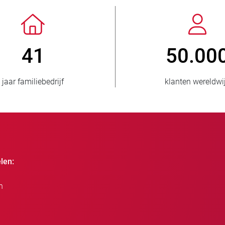
> 3.500.000
1
verkochte eenheden
landen be
len:
n