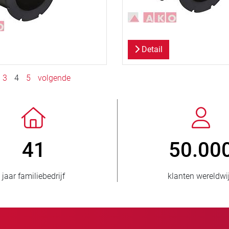
Detail
3
4
5
volgende
> 3.500.000
1
verkochte eenheden
landen be