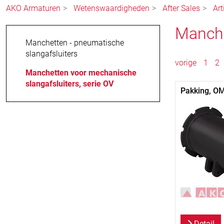
AKO Armaturen
Wetenswaardigheden
After Sales
Ar
Manche
Manchetten - pneumatische
slangafsluiters
vorige
1
2
Manchetten voor mechanische
slangafsluiters, serie OV
Pakking, O
Detail