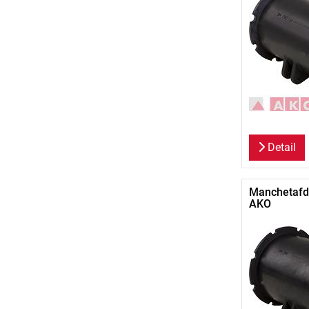
Detail
Manchetafdi
AKO