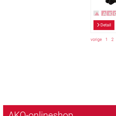
Detail
vorige
1
2
800
nieuwe klanten/jaar
AKO-onlineshop