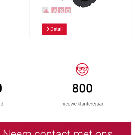
Detail
50
> 15.000
voorraad
slangafsluiteruitvoeringen
Neem contact met ons