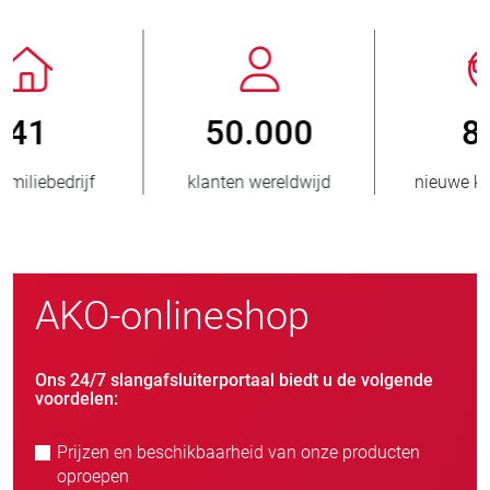
800
> 3.500.000
nieuwe klanten/jaar
verkochte eenheden
AKO-onlineshop
Ons 24/7 slangafsluiterportaal biedt u de volgende
voordelen:
Prijzen en beschikbaarheid van onze producten
oproepen