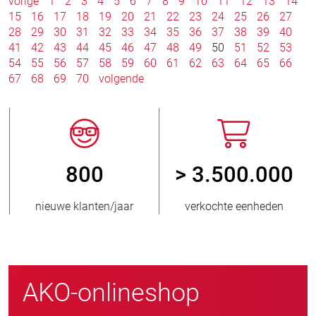
vorige
1
2
3
4
5
6
7
8
9
10
11
12
13
14
15
16
17
18
19
20
21
22
23
24
25
26
27
28
29
30
31
32
33
34
35
36
37
38
39
40
41
42
43
44
45
46
47
48
49
50
51
52
53
54
55
56
57
58
59
60
61
62
63
64
65
66
67
68
69
70
volgende
800
> 3.500.000
nieuwe klanten/jaar
verkochte eenheden
AKO-onlineshop