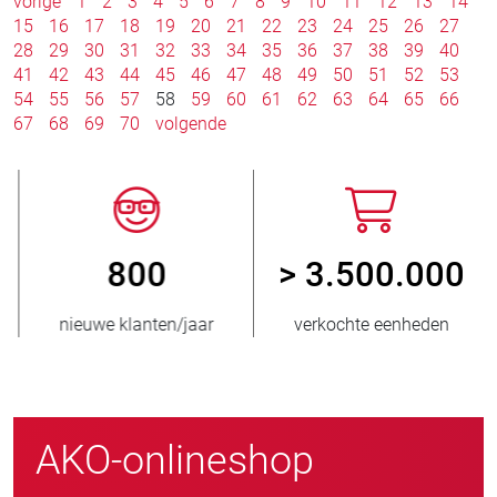
vorige
1
2
3
4
5
6
7
8
9
10
11
12
13
14
15
16
17
18
19
20
21
22
23
24
25
26
27
28
29
30
31
32
33
34
35
36
37
38
39
40
41
42
43
44
45
46
47
48
49
50
51
52
53
54
55
56
57
58
59
60
61
62
63
64
65
66
67
68
69
70
volgende
800
> 3.500.000
nieuwe klanten/jaar
verkochte eenheden
AKO-onlineshop