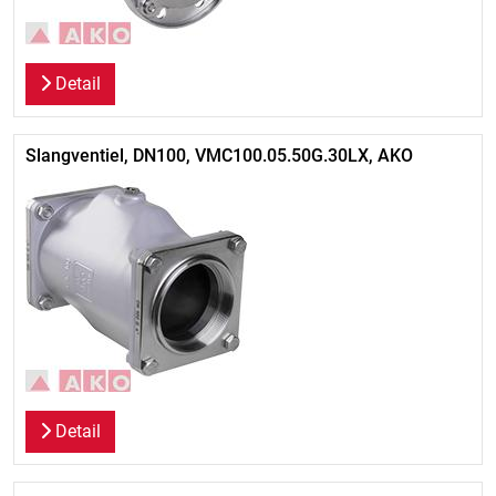
Detail
Slangventiel, DN100, VMC100.05.50G.30LX, AKO
Detail