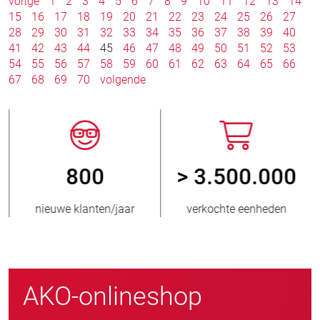
vorige
1
2
3
4
5
6
7
8
9
10
11
12
13
14
15
16
17
18
19
20
21
22
23
24
25
26
27
28
29
30
31
32
33
34
35
36
37
38
39
40
41
42
43
44
45
46
47
48
49
50
51
52
53
54
55
56
57
58
59
60
61
62
63
64
65
66
67
68
69
70
volgende
800
> 3.500.000
nieuwe klanten/jaar
verkochte eenheden
AKO-onlineshop