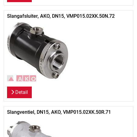
Slangafsluiter, AKO, DN15, VMP015.02XK.50N.72
Detail
Slangventiel, DN15, AKO, VMP015.02XK.50R.71