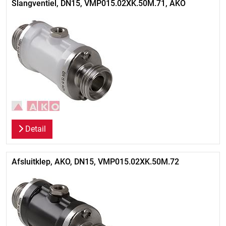
Slangventiel, DN15, VMP015.02XK.50M.71, AKO
Detail
Afsluitklep, AKO, DN15, VMP015.02XK.50M.72