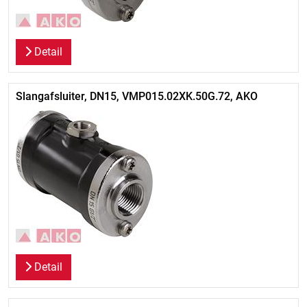
Detail
Slangafsluiter, DN15, VMP015.02XK.50G.72, AKO
Detail