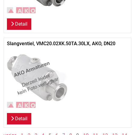
Detail
Slangventiel, VMC20.02XK.50TA.30LX, AKO, DN20
Detail