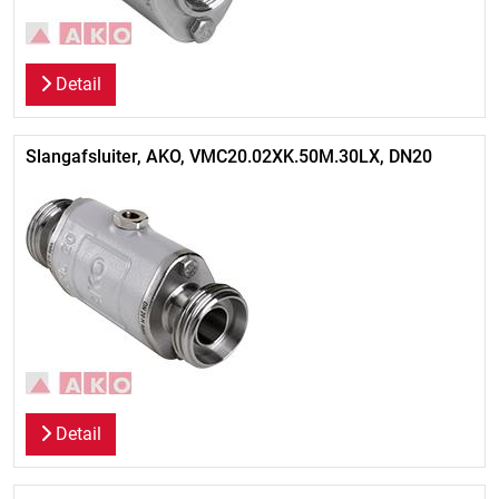
Detail
Slangafsluiter, AKO, VMC20.02XK.50M.30LX, DN20
Detail