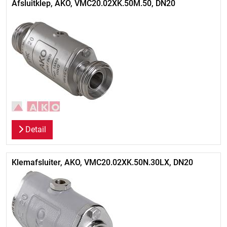
Afsluitklep, AKO, VMC20.02XK.50M.50, DN20
Detail
Klemafsluiter, AKO, VMC20.02XK.50N.30LX, DN20