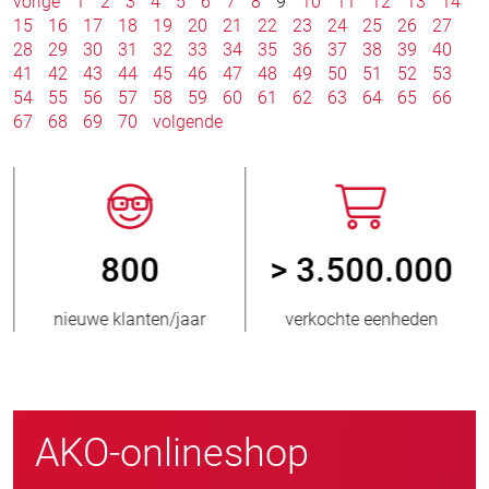
vorige
1
2
3
4
5
6
7
8
9
10
11
12
13
14
15
16
17
18
19
20
21
22
23
24
25
26
27
28
29
30
31
32
33
34
35
36
37
38
39
40
41
42
43
44
45
46
47
48
49
50
51
52
53
54
55
56
57
58
59
60
61
62
63
64
65
66
67
68
69
70
volgende
800
> 3.500.000
nieuwe klanten/jaar
verkochte eenheden
AKO-onlineshop