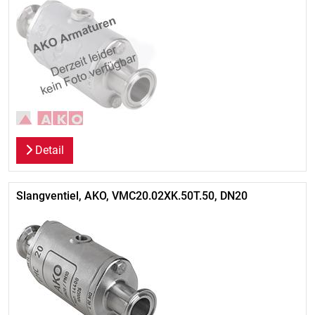
Detail
Slangventiel, AKO, VMC20.02XK.50T.50, DN20