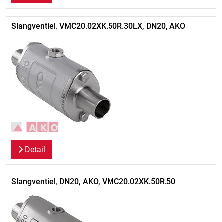
Slangventiel, VMC20.02XK.50R.30LX, DN20, AKO
Detail
Slangventiel, DN20, AKO, VMC20.02XK.50R.50