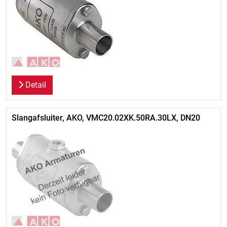
Detail
Slangafsluiter, AKO, VMC20.02XK.50RA.30LX, DN20